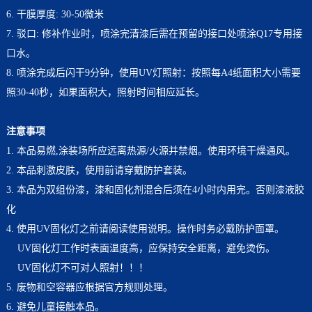
6. 干膜厚度: 30-50微米
7. 驳口: 修补作业时，喷涂完清漆后需在预留的接口处喷涂Q17专用接
口水。
8. 喷涂完成后闪干9分钟，使用UV灯照射：按照每A4纸面积大小需要
照30-40秒，如果面积大，照射时间相应延长。
注意事项
1.
本品易燃,涂装场所应远离热源/火源并禁烟。使用环境干燥通风。
2. 本品刺激皮肤，使用前请穿戴防护套装。
3.
本品为双组份漆，漆和固化剂混合后须在4小时内用完。否则漆液胶
化
4.
使用UV固化灯之前请阅读使用说明。操作时务必戴防护面罩。
UV固化灯工作时表面温度高，应保持安全距离，避免烫伤。
UV固化灯不可对人照射！！！
5. 废物和空容器应根据官方规则处理。
6. 避免儿童接触本品。