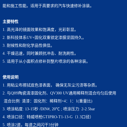
能和施工性能。适用于高要求的汽车快速修补涂装。
主要特性
1. 高光泽的镜面效果和饱满度，光彩彰显。
2. 新科技体系UV+固化双重锁定漆膜坚固持久。
3. 耐候性和耐化学品性俱佳。
4. 干燥迅速，同时兼顾抗冲击、耐洗刷性。
5. 适用于从小面积点修补到整片喷涂的各种涂装。
使用说明
1.
用粘尘布擦拭底色漆表面， 确保无灰尘污渍等杂质。
2. 与QH9陶瓷清漆固化剂、QV300 UV通用稀释剂混合均匀后使用
混合比例: 清漆：固化剂：稀释剂=4：1：1(重量比)
3. 喷涂粘度: 13-15秒 /DIN#, 20℃ ; 喷涂压力: 2-2.5bar
4. 喷涂口径：特威喷枪GTIPRO-T1-13-G（1.3口径）
5. 喷涂2道，每道之间闪干3分钟